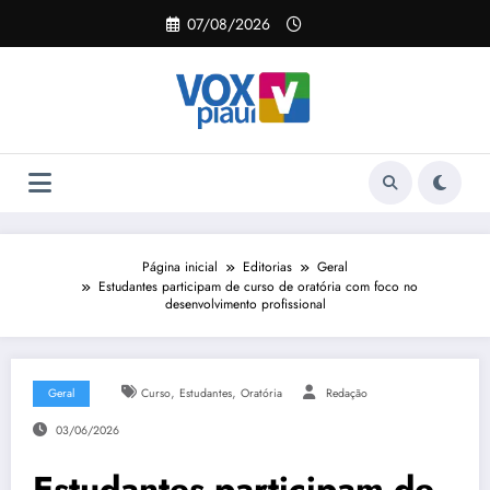
Pular
07/08/2026
para
o
conteúdo
Página inicial
Editorias
Geral
Estudantes participam de curso de oratória com foco no
desenvolvimento profissional
,
,
Geral
Curso
Estudantes
Oratória
Redação
03/06/2026
Estudantes participam de