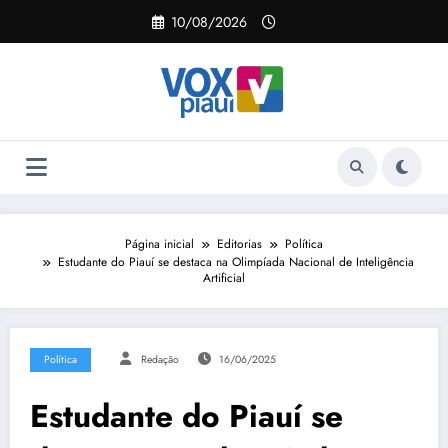
Pular
10/08/2026
para
o
conteúdo
Página inicial
Editorias
Política
Estudante do Piauí se destaca na Olimpíada Nacional de Inteligência
Artificial
Política
Redação
16/06/2025
Estudante do Piauí se