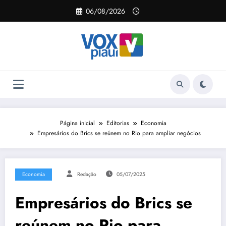
Pular
06/08/2026
para
o
conteúdo
Página inicial
Editorias
Economia
Empresários do Brics se reúnem no Rio para ampliar negócios
Economia
Redação
05/07/2025
Empresários do Brics se
reúnem no Rio para