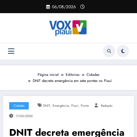
Pular
06/08/2026
para
o
conteúdo
Página inicial
Editorias
Cidades
DNIT decreta emergência em sete pontes no Piauí
,
,
,
Cidades
DNIT
Emergência
Piauí
Ponte
Redação
17/03/2026
DNIT decreta emergência