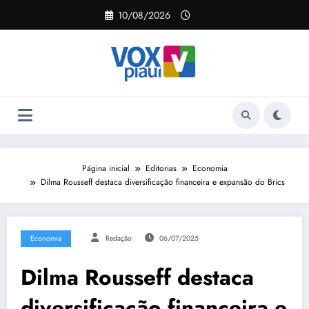
Pular
10/08/2026
para
o
conteúdo
Página inicial
Editorias
Economia
Dilma Rousseff destaca diversificação financeira e expansão do Brics
Economia
Redação
06/07/2025
Dilma Rousseff destaca
diversificação financeira e