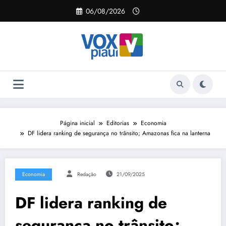
Pular
06/08/2026
para
o
conteúdo
Página inicial
Editorias
Economia
DF lidera ranking de segurança no trânsito; Amazonas fica na lanterna
Economia
Redação
21/09/2025
DF lidera ranking de
segurança no trânsito;