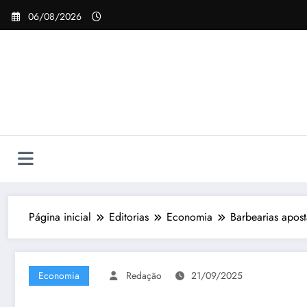
Pular
06/08/2026
para
o
conteúdo
Página inicial
Editorias
Economia
Barbearias apost
Economia
Redação
21/09/2025