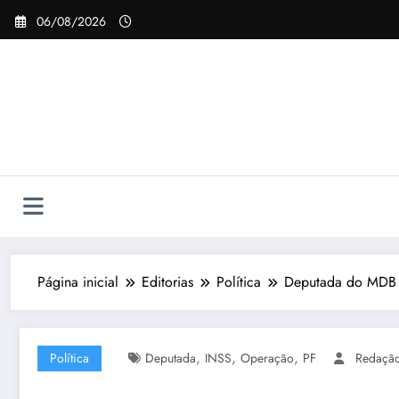
Pular
06/08/2026
para
o
conteúdo
Página inicial
Editorias
Política
Deputada do MDB é
,
,
,
Política
Deputada
INSS
Operação
PF
Redaçã