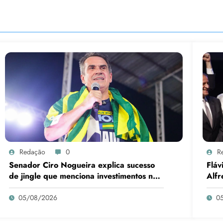
Redação
0
R
Senador Ciro Nogueira explica sucesso
Fláv
de jingle que menciona investimentos no
Alfr
Piauí
05/08/2026
0