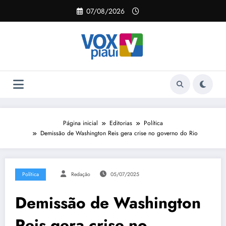
Pular
07/08/2026
para
o
conteúdo
Página inicial
Editorias
Política
Demissão de Washington Reis gera crise no governo do Rio
Política
Redação
05/07/2025
Demissão de Washington
Reis gera crise no