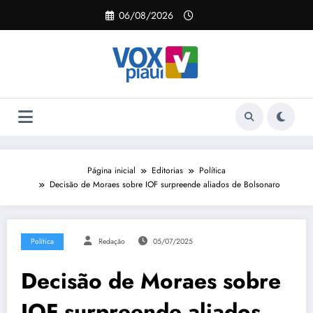
Pular
06/08/2026
para
o
conteúdo
Página inicial
Editorias
Política
Decisão de Moraes sobre IOF surpreende aliados de Bolsonaro
Política
Redação
05/07/2025
Decisão de Moraes sobre
IOF surpreende aliados