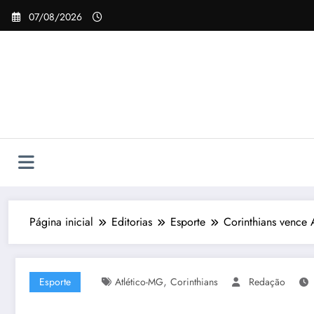
Pular
07/08/2026
para
o
conteúdo
Página inicial
Editorias
Esporte
Corinthians vence
,
Esporte
Atlético-MG
Corinthians
Redação