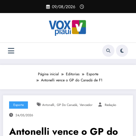
Pular
09/08/2026
para
o
conteúdo
Página inicial
Editorias
Esporte
Antonelli vence o GP do Canadá de F1
,
,
Esporte
Antonelli
GP Do Canadá
Vencedor
Redação
24/05/2026
Antonelli vence o GP do