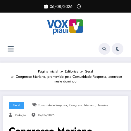
Pular
06/08/2026
para
o
conteúdo
Página inicial
Editorias
Geral
Congresso Mariano, promovido pela Comunidade Resposta, acontece
neste domingo
,
,
Geral
Comunidade Resposta
Congresso Mariano
Teresina
Redação
15/05/2026
Congresso Mariano,