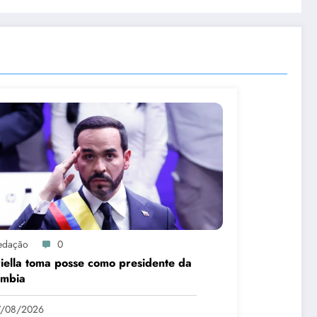
edação
0
iella toma posse como presidente da
ômbia
7/08/2026