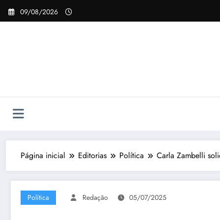
Pular
09/08/2026
para
o
conteúdo
Página inicial
Editorias
Política
Carla Zambelli sol
Política
Redação
05/07/2025