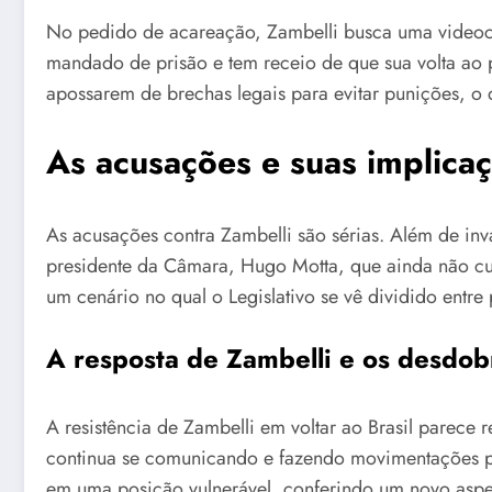
No pedido de acareação, Zambelli busca uma videoco
mandado de prisão e tem receio de que sua volta ao pa
apossarem de brechas legais para evitar punições, o 
As acusações e suas implicaç
As acusações contra Zambelli são sérias. Além de in
presidente da Câmara, Hugo Motta, que ainda não cu
um cenário no qual o Legislativo se vê dividido entre
A resposta de Zambelli e os desdob
A resistência de Zambelli em voltar ao Brasil parece
continua se comunicando e fazendo movimentações polí
em uma posição vulnerável, conferindo um novo aspect