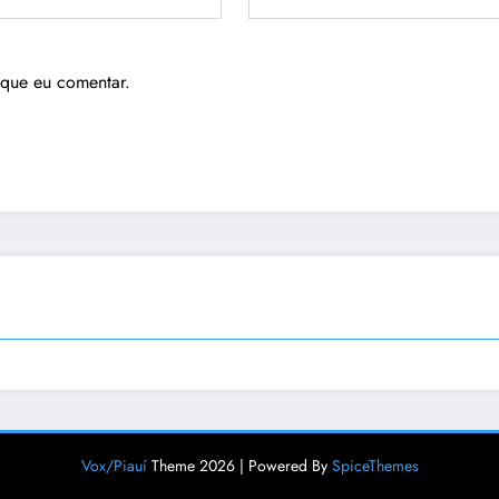
 que eu comentar.
Vox/Piauí
Theme 2026 | Powered By
SpiceThemes