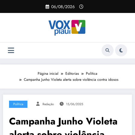
Pular
06/08/2026
para
o
conteúdo
Página inicial
Editorias
Política
Campanha Junho Violeta alerta sobre violência contra idosos
Política
Redação
15/06/2025
Campanha Junho Violeta
alerta sobre violência