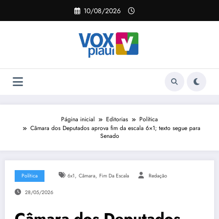
Pular
10/08/2026
para
o
conteúdo
Página inicial
Editorias
Política
Câmara dos Deputados aprova fim da escala 6×1; texto segue para
Senado
,
,
Política
6x1
Câmara
Fim Da Escala
Redação
28/05/2026
Câmara dos Deputados