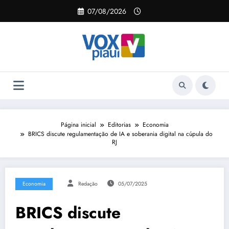
Pular
07/08/2026
para
o
conteúdo
Página inicial
Editorias
Economia
BRICS discute regulamentação de IA e soberania digital na cúpula do
RJ
Economia
Redação
05/07/2025
BRICS discute