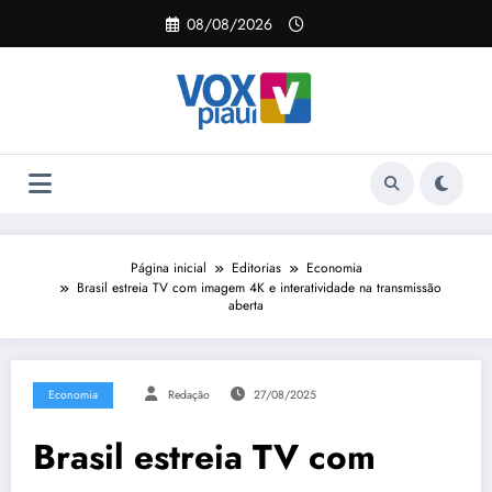
Pular
08/08/2026
para
o
conteúdo
Página inicial
Editorias
Economia
Brasil estreia TV com imagem 4K e interatividade na transmissão
aberta
Economia
Redação
27/08/2025
Brasil estreia TV com