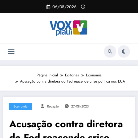
Pular
06/08/2026
para
o
conteúdo
Página inicial
Editorias
Economia
Acusação contra diretora do Fed reacende crise política nos EUA
Economia
Redação
27/08/2025
Acusação contra diretora
do Fed reacende crise