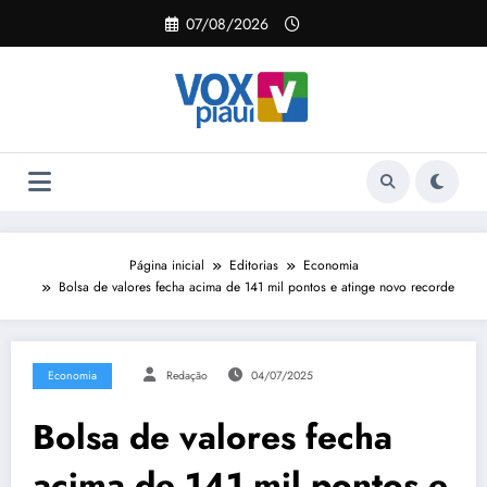
Pular
07/08/2026
para
o
conteúdo
Página inicial
Editorias
Economia
Bolsa de valores fecha acima de 141 mil pontos e atinge novo recorde
Economia
Redação
04/07/2025
Bolsa de valores fecha
acima de 141 mil pontos e