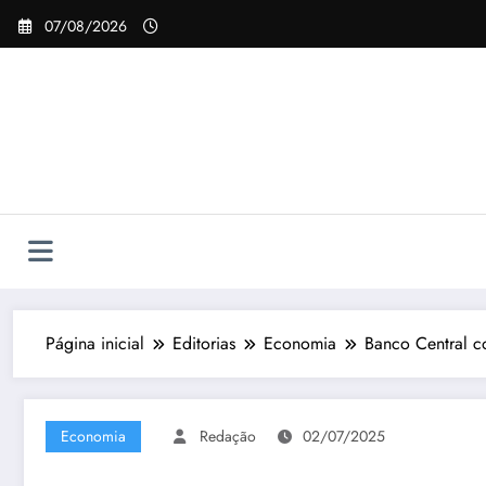
Pular
07/08/2026
para
o
conteúdo
Página inicial
Editorias
Economia
Banco Central co
Economia
Redação
02/07/2025