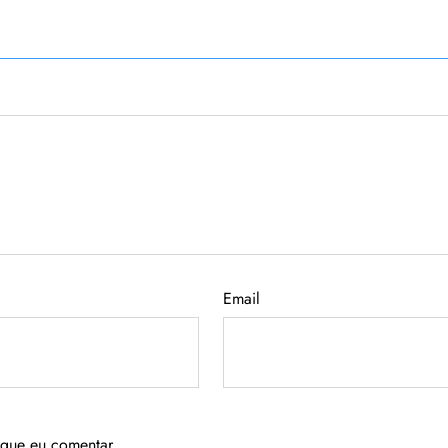
Email
 que eu comentar.