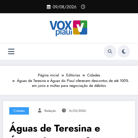
Pular
09/08/2026
para
o
conteúdo
Página inicial
Editorias
Cidades
Águas de Teresina e Águas do Piauí oferecem descontos de até 100%
em juros e multas para negociação de débitos
Cidades
Redação
16/03/2026
Águas de Teresina e