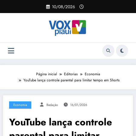
Pular
10/08/2026
para
o
conteúdo
Página inicial
Editorias
Economia
YouTube lança controle parental para limitar tempo em Shorts
Economia
Redação
16/01/2026
YouTube lança controle
parental para limitar