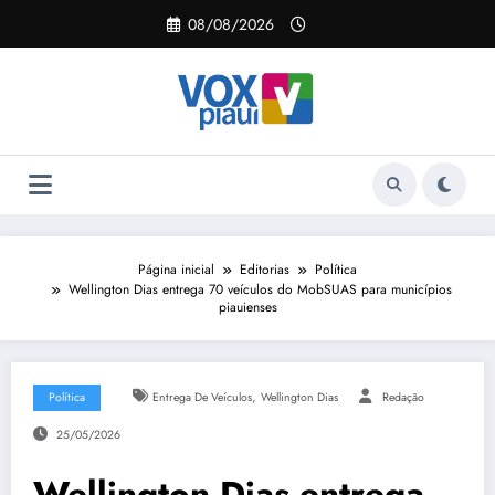
Pular
08/08/2026
para
o
conteúdo
Página inicial
Editorias
Política
Wellington Dias entrega 70 veículos do MobSUAS para municípios
piauienses
,
Política
Entrega De Veículos
Wellington Dias
Redação
25/05/2026
Wellington Dias entrega