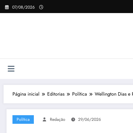
Pular
07/08/2026
para
o
conteúdo
Página inicial
Editorias
Política
Wellington Dias e 
Política
Redação
29/06/2026