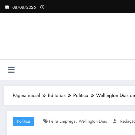
Pular
08/08/2026
para
o
conteúdo
Página inicial
Editorias
Política
Wellington Dias de
,
Política
Feira Emprega
Wellington Dias
Redaçã