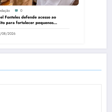
edação
0
el Fonteles defende acesso ao
ito para fortalecer pequenos
cios no Piauí
7/08/2026