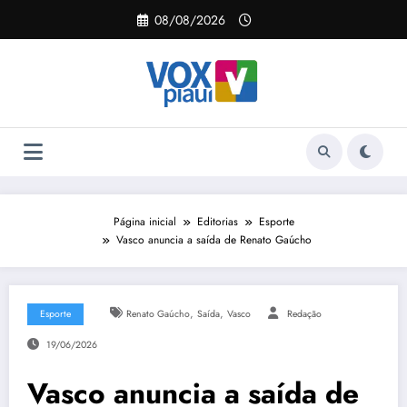
Pular
08/08/2026
para
o
conteúdo
Página inicial
Editorias
Esporte
Vasco anuncia a saída de Renato Gaúcho
,
,
Esporte
Renato Gaúcho
Saída
Vasco
Redação
19/06/2026
Vasco anuncia a saída de