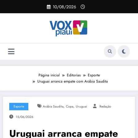
Pular
10/08/2026
para
o
conteúdo
Página inicial
Editorias
Esporte
Uruguai arranca empate com Arábia Saudita
,
,
Esporte
Arábia Saudita
Copa
Uruguai
Redação
15/06/2026
Uruguai arranca empate