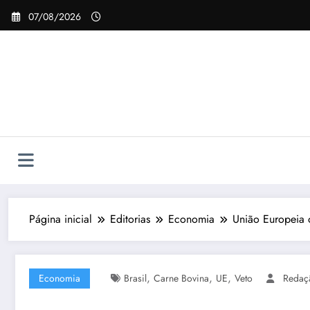
Pular
07/08/2026
para
o
conteúdo
Página inicial
Editorias
Economia
União Europeia o
,
,
,
Economia
Brasil
Carne Bovina
UE
Veto
Redaç