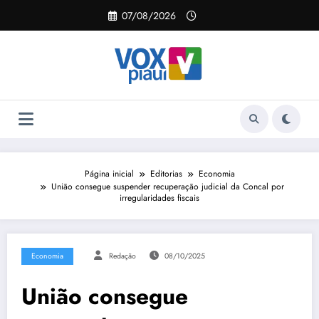
Pular
07/08/2026
para
o
conteúdo
Página inicial
Editorias
Economia
União consegue suspender recuperação judicial da Concal por
irregularidades fiscais
Economia
Redação
08/10/2025
União consegue