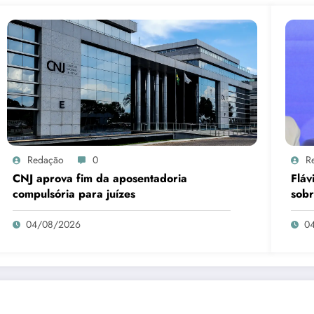
Redação
0
R
CNJ aprova fim da aposentadoria
Fláv
compulsória para juízes
sobr
04/08/2026
0