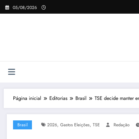
Pular
05/08/2026
para
o
conteúdo
Página inicial
Editorias
Brasil
TSE decide manter e
,
,
Brasil
2026
Gastos Eleições
TSE
Redação