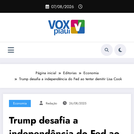
Pular
07/08/2026
para
o
conteúdo
Página inicial
Editorias
Economia
Trump desafia a independência do Fed ao tentar demitir Lisa Cook
Economia
Redação
26/08/2025
Trump desafia a
independência do Fed ao