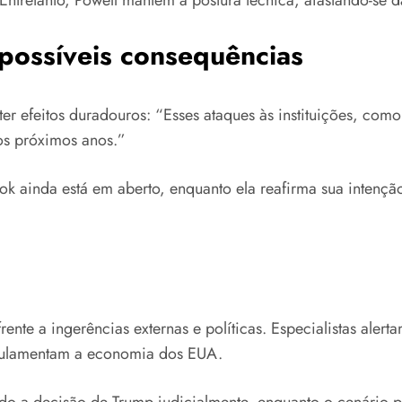
 possíveis consequências
r efeitos duradouros: “Esses ataques às instituições, com
os próximos anos.”
ok ainda está em aberto, enquanto ela reafirma sua intenç
rente a ingerências externas e políticas. Especialistas ale
regulamentam a economia dos EUA.
ndo a decisão de Trump judicialmente, enquanto o cenário