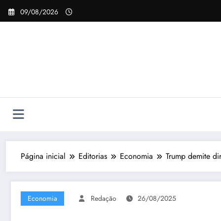
Pular
09/08/2026
para
o
conteúdo
Página inicial
Editorias
Economia
Trump demite dir
Economia
Redação
26/08/2025