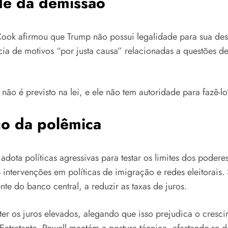
de da demissão
Cook afirmou que Trump não possui legalidade para sua des
a de motivos “por justa causa” relacionadas a questões de
não é previsto na lei, e ele não tem autoridade para fazê-l
co da polêmica
ota políticas agressivas para testar os limites dos poderes
de intervenções em políticas de imigração e redes eleitorai
te do banco central, a reduzir as taxas de juros.
ter os juros elevados, alegando que isso prejudica o cre
tretanto, Powell mantém a postura técnica, afastando-se da