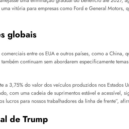
anejasse uma eliminação gradual do benefício até 2027, ag
ta uma vitória para empresas como Ford e General Motors, 
es globais
comerciais entre os EUA e outros países, como a China, 
os também continuam sem abordarem especificamente temas
te a 3,75% do valor dos veículos produzidos nos Estados Un
o, com uma cadeia de suprimentos estável e acessível, sig
s lucros para nossos trabalhadores da linha de frente”, afi
ial de Trump