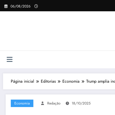
Pular
06/08/2026
para
o
conteúdo
Página inicial
Editorias
Economia
Trump amplia inc
Economia
Redação
18/10/2025