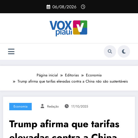
Pular
06/08/2026
para
o
conteúdo
Página inicial
Editorias
Economia
Trump afirma que tarifas elevadas contra a China não são sustentáveis
Economia
Redação
17/10/2025
Trump afirma que tarifas
elevadas contra a China