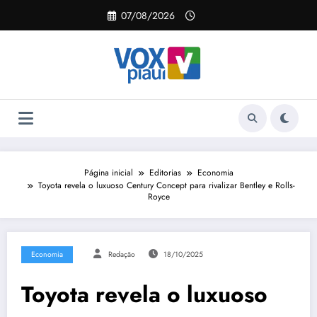
Pular
07/08/2026
para
o
conteúdo
Página inicial
Editorias
Economia
Toyota revela o luxuoso Century Concept para rivalizar Bentley e Rolls-
Royce
Economia
Redação
18/10/2025
Toyota revela o luxuoso