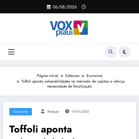
Pular
06/08/2026
para
o
conteúdo
Página inicial
Editorias
Economia
Toffoli aponta vulnerabilidades no mercado de capitais e reforça
necessidade de fiscalização
Economia
Redação
16/01/2026
Toffoli aponta