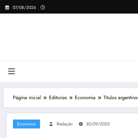
Pular
07/08/2026
para
o
conteúdo
Página inicial
Editorias
Economia
Títulos argenti
Economia
Redação
30/09/2025