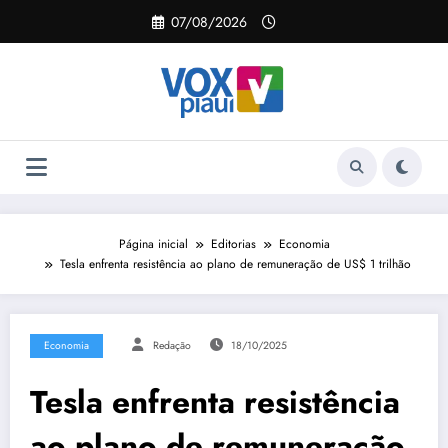
Pular
07/08/2026
para
o
conteúdo
Página inicial
Editorias
Economia
Tesla enfrenta resistência ao plano de remuneração de US$ 1 trilhão
Economia
Redação
18/10/2025
Tesla enfrenta resistência
ao plano de remuneração