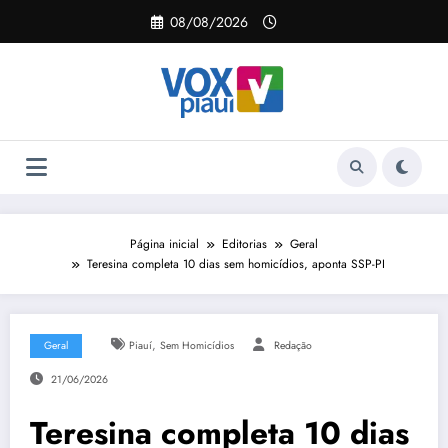
Pular
08/08/2026
para
o
conteúdo
Página inicial
Editorias
Geral
Teresina completa 10 dias sem homicídios, aponta SSP-PI
,
Geral
Piauí
Sem Homicídios
Redação
21/06/2026
Teresina completa 10 dias