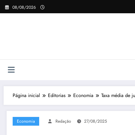
Pular
08/08/2026
para
o
conteúdo
Página inicial
Editorias
Economia
Taxa média de j
Economia
Redação
27/08/2025