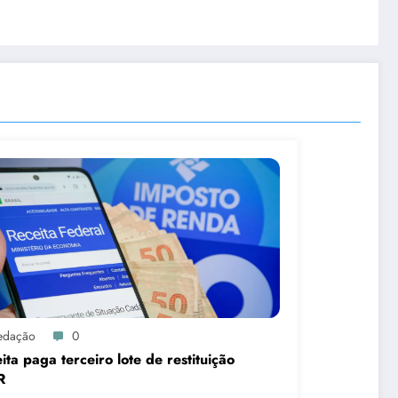
edação
0
ita paga terceiro lote de restituição
R