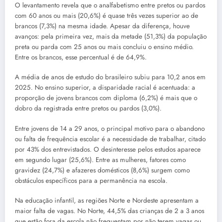
O levantamento revela que o analfabetismo entre pretos ou pardos
com 60 anos ou mais (20,6%) é quase três vezes superior ao de
brancos (7,3%) na mesma idade. Apesar da diferença, houve
avanços: pela primeira vez, mais da metade (51,3%) da população
preta ou parda com 25 anos ou mais concluiu o ensino médio.
Entre os brancos, esse percentual é de 64,9%.
A média de anos de estudo do brasileiro subiu para 10,2 anos em
2025. No ensino superior, a disparidade racial é acentuada: a
proporção de jovens brancos com diploma (6,2%) é mais que o
dobro da registrada entre pretos ou pardos (3,0%).
Entre jovens de 14 a 29 anos, o principal motivo para o abandono
ou falta de frequência escolar é a necessidade de trabalhar, citado
por 43% dos entrevistados. O desinteresse pelos estudos aparece
em segundo lugar (25,6%). Entre as mulheres, fatores como
gravidez (24,7%) e afazeres domésticos (8,6%) surgem como
obstáculos específicos para a permanência na escola.
Na educação infantil, as regiões Norte e Nordeste apresentam a
maior falta de vagas. No Norte, 44,5% das crianças de 2 a 3 anos
que estão fora da escola não frequentam por não terem vagas ou