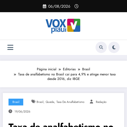
Pular
06/08/2026
para
o
conteúdo
Página inicial
Editorias
Brasil
Taxa de analfabetismo no Brasil cai para 4,9% e atinge menor taxa
desde 2016, diz IBGE
,
,
Brasil
Brasil
Queda
Taxa De Analfabetismo
Redação
19/06/2026
Taxa de analfabetismo no