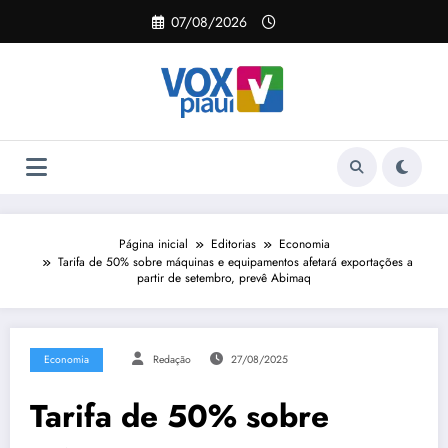
Pular
07/08/2026
para
o
conteúdo
Página inicial
Editorias
Economia
Tarifa de 50% sobre máquinas e equipamentos afetará exportações a
partir de setembro, prevê Abimaq
Economia
Redação
27/08/2025
Tarifa de 50% sobre