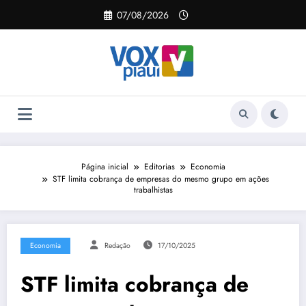
Pular
07/08/2026
para
o
conteúdo
Página inicial
Editorias
Economia
STF limita cobrança de empresas do mesmo grupo em ações
trabalhistas
Economia
Redação
17/10/2025
STF limita cobrança de