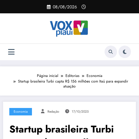
Pular
08/08/2026
para
o
conteúdo
Página inicial
Editorias
Economia
Startup brasileira Turbi capta R$ 156 milhões com Itaú para expandir
atuação
Economia
Redação
17/10/2025
Startup brasileira Turbi