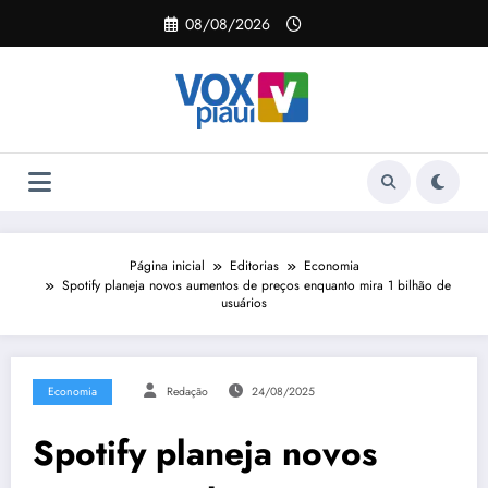
Pular
08/08/2026
para
o
conteúdo
Página inicial
Editorias
Economia
Spotify planeja novos aumentos de preços enquanto mira 1 bilhão de
usuários
Economia
Redação
24/08/2025
Spotify planeja novos