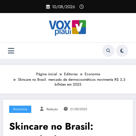
Pular
10/08/2026
para
o
conteúdo
Página inicial
Editorias
Economia
Skincare no Brasil: mercado de dermocosméticos movimenta R$ 3,3
bilhões em 2025
Economia
Redação
21/09/2025
Skincare no Brasil: