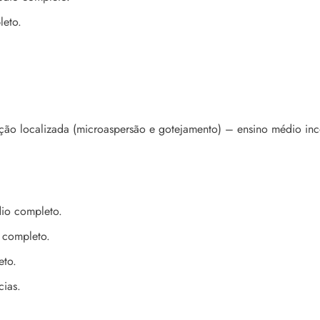
leto.
ação localizada (microaspersão e gotejamento) – ensino médio in
dio completo.
 completo.
eto.
cias.