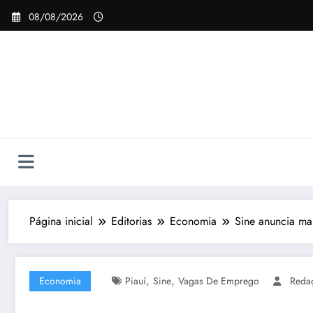
Pular
08/08/2026
para
o
conteúdo
Página inicial
Editorias
Economia
Sine anuncia ma
,
,
Economia
Piauí
Sine
Vagas De Emprego
Reda