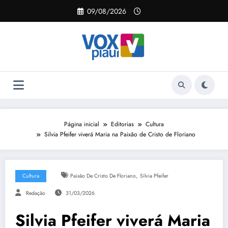
Pular
09/08/2026
para
o
conteúdo
Página inicial
Editorias
Cultura
Silvia Pfeifer viverá Maria na Paixão de Cristo de Floriano
,
Cultura
Paixão De Cristo De Floriano
Silvia Pfeifer
Redação
31/03/2026
Silvia Pfeifer viverá Maria