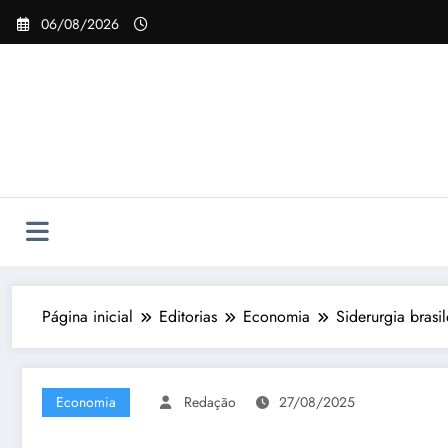
Pular
06/08/2026
para
o
conteúdo
Página inicial
Editorias
Economia
Siderurgia brasil
Economia
Redação
27/08/2025